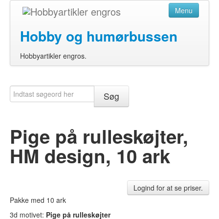
Menu
Hobby og humørbussen
Hobbyartikler engros.
Forside
Nyheder
Søg
Om
Pige på rulleskøjter,
Ny kunde
HM design, 10 ark
Logind for at se priser.
Pakke med 10 ark
Logind
3d motivet:
Pige på rulleskøjter