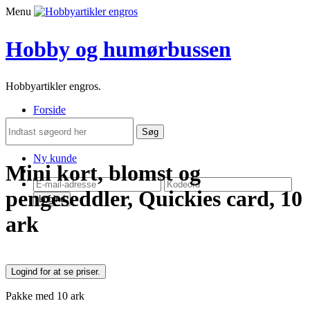
Menu
Hobby og humørbussen
Hobbyartikler engros.
Forside
Nyheder
Søg
Om
Ny kunde
Mini kort, blomst og
pengeseddler, Quickies card, 10
Logind
ark
Logind for at se priser.
Pakke med 10 ark