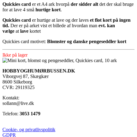
Quickies card
er et A4 ark hvorpå
der sidder alt
det der skal bruge
for at lave 4 små
hurtige kort
.
Quickies card
er hurtige at lave og der laves
et flot kort på ingen
tid.
Der er på arket vist et billede af hvordan man
evt. kan
vælge
at
lave
kortet
Quickies card motivet:
Blomster og danske pengeseddler kort
Ikke på lager
HOBBYOGHUMØRBUSSEN.DK
Viborgvej 87, Skægkær
8600 Silkeborg
CVR: 29119325
Kontakt:
sollann@live.dk
Telefon:
3053 1479
Cookie- og privatlivspolitik
GDPR